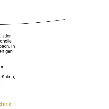
istler
ionelle
bach. In
ertigen
er
ränken,
.
chnik